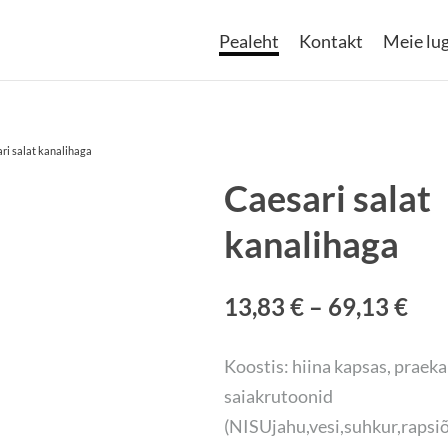
Pealeht
Kontakt
Meie lu
ri salat kanalihaga
Caesari salat
kanalihaga
13,83 €
–
69,13 €
Koostis: hiina kapsas, praeka
saiakrutoonid
(NISUjahu,vesi,suhkur,rapsiõ