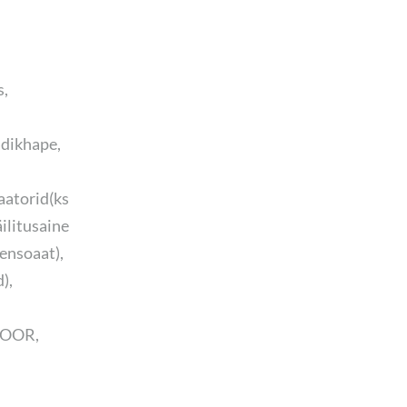
s,
ädikhape,
aatorid(ks
litusaine
ensoaat),
),
KOOR,