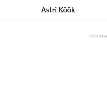
Astri Köök
/
Pealeht
Caesa