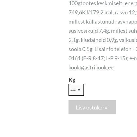
100gtootes keskmiselt: ener
749,6KJ/179,2kcal, rasvu 12,
millest küllastunud rasvhapp
süsivesikuid 7,4g, millest su
2,1g, kiudaineid 0,9g, valkusi
soola 0,5g. Lisainfo telefon 
0161 (E-R 8-17; L-P 9-15); e-
kook@astrikook.ee
Kg
Lisa ostukorvi