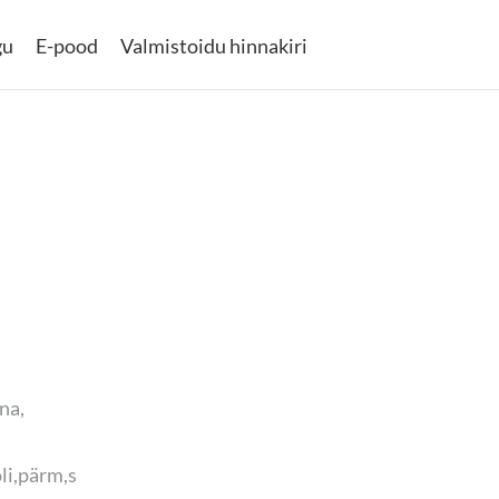
gu
E-pood
Valmistoidu hinnakiri
na,
li,pärm,s