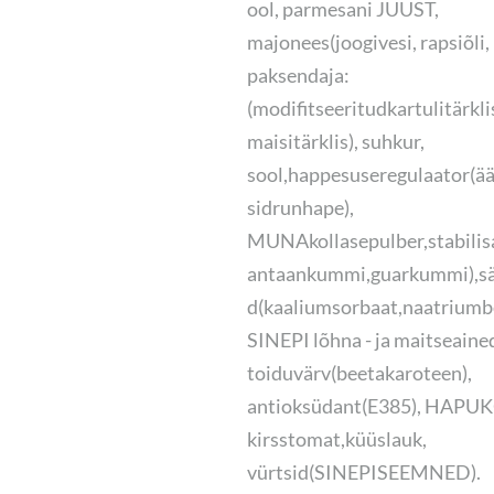
ool, parmesani JUUST,
majonees(joogivesi, rapsiõli,
paksendaja:
(modifitseeritudkartulitärkli
maisitärklis), suhkur,
sool,happesuseregulaator(ä
sidrunhape),
MUNAkollasepulber,stabilis
antaankummi,guarkummi),säi
d(kaaliumsorbaat,naatriumb
SINEPI lõhna - ja maitseained
toiduvärv(beetakaroteen),
antioksüdant(E385), HAPU
kirsstomat,küüslauk,
vürtsid(SINEPISEEMNED).