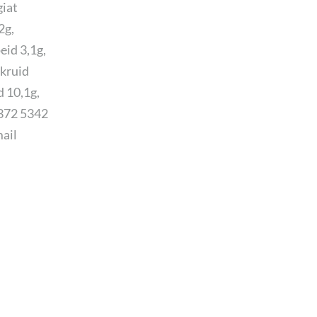
giat
2g,
eid 3,1g,
hkruid
d 10,1g,
+372 5342
mail