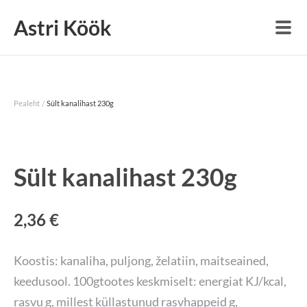
Astri Köök
/
Pealeht
Sült kanalihast 230g
Sült kanalihast 230g
2,36 €
Koostis: kanaliha, puljong, želatiin, maitseained,
keedusool. 100gtootes keskmiselt: energiat KJ/kcal,
rasvu g, millest küllastunud rasvhappeid g,