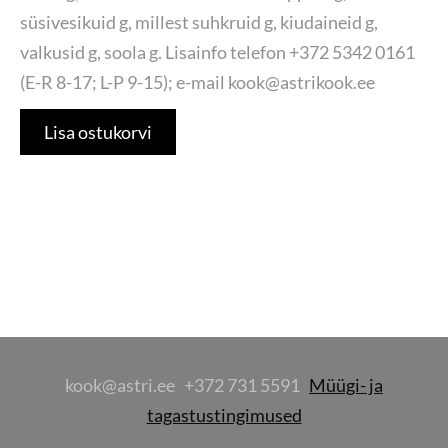
süsivesikuid g, millest suhkruid g, kiudaineid g,
valkusid g, soola g. Lisainfo telefon +372 5342 0161
(E-R 8-17; L-P 9-15); e-mail kook@astrikook.ee
Lisa ostukorvi
kook@astri.ee +372 731 5591
Müügi- ja
tagastustingimused